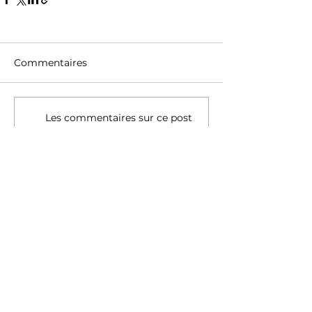
Commentaires
Les commentaires sur ce post
ne sont plus acceptés.
Contactez le propriétaire pour
plus d'informations.
19 rue du Champ Passavent
21380 Messigny et Vantoux |
06 09 66 01 81
CONTACT