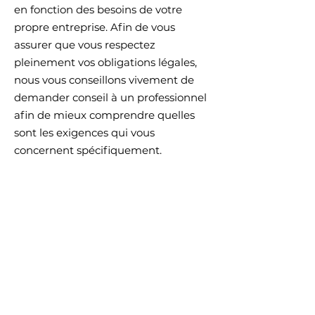
en fonction des besoins de votre
propre entreprise. Afin de vous
assurer que vous respectez
pleinement vos obligations légales,
nous vous conseillons vivement de
demander conseil à un professionnel
afin de mieux comprendre quelles
sont les exigences qui vous
concernent spécifiquement.
Cliquez ici
pour des informations plus
détaillées sur comment formuler vos
conditions d’utilisation.
19 rue du Champ Passavent
21380 Messigny et Vantoux |
06 09 66 01 81